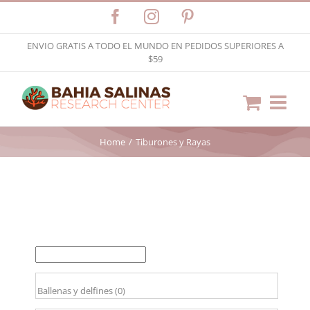
Skip
Facebook
Instagram
Pinterest
to
ENVIO GRATIS A TODO EL MUNDO EN PEDIDOS SUPERIORES A
content
$59
Home
Tiburones y Rayas
FILTER BY PRICE