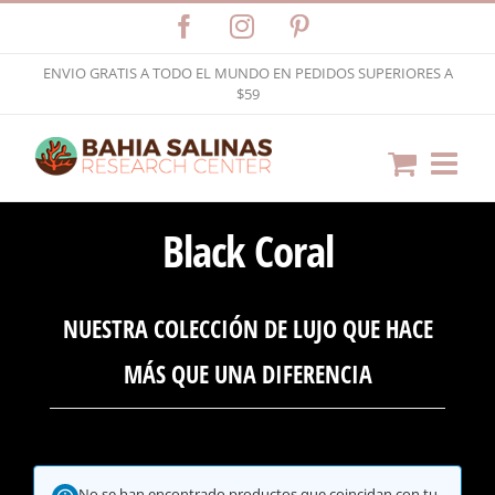
Skip
Facebook
Instagram
Pinterest
to
ENVIO GRATIS A TODO EL MUNDO EN PEDIDOS SUPERIORES A
content
$59
Black Coral
NUESTRA COLECCIÓN DE LUJO QUE HACE
MÁS QUE UNA DIFERENCIA
No se han encontrado productos que coincidan con tu