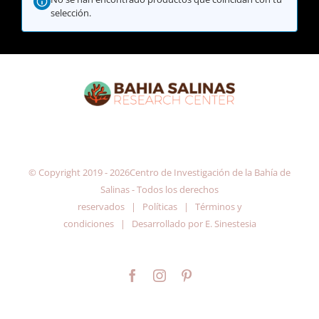
selección.
© Copyright 2019 -
2026Centro de Investigación de la Bahía de
Salinas - Todos los derechos
reservados |
Políticas
|
Términos y
condiciones
| Desarrollado por
E. Sinestesia
Facebook
Instagram
Pinterest