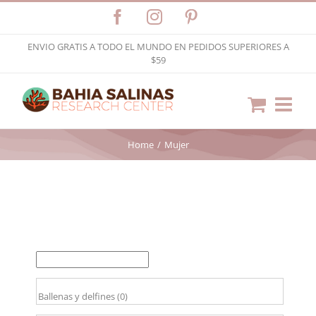
Skip
Facebook
Instagram
Pinterest
to
ENVIO GRATIS A TODO EL MUNDO EN PEDIDOS SUPERIORES A
content
$59
Home
Mujer
FILTER BY PRICE