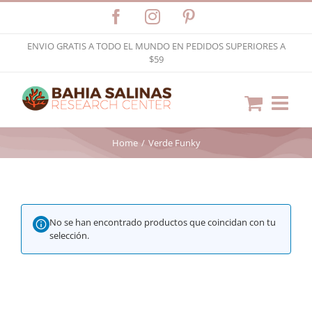
Skip
Facebook
Instagram
Pinterest
to
ENVIO GRATIS A TODO EL MUNDO EN PEDIDOS SUPERIORES A
content
$59
Home
Verde Funky
No se han encontrado productos que coincidan con tu
selección.