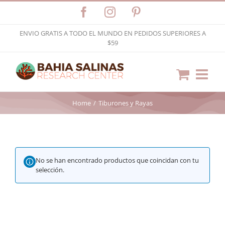
Skip
Facebook
Instagram
Pinterest
to
ENVIO GRATIS A TODO EL MUNDO EN PEDIDOS SUPERIORES A
content
$59
Home
Tiburones y Rayas
No se han encontrado productos que coincidan con tu
selección.