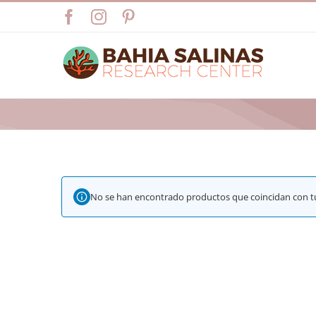
Skip
Facebook
Instagram
Pinterest
to
content
No se han encontrado productos que coincidan con tu