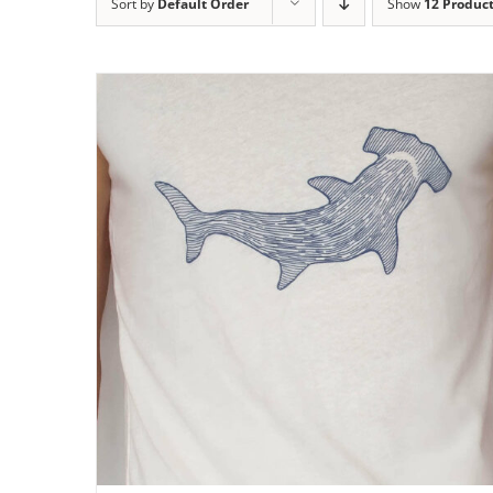
Sort by
Default Order
Show
12 Produc